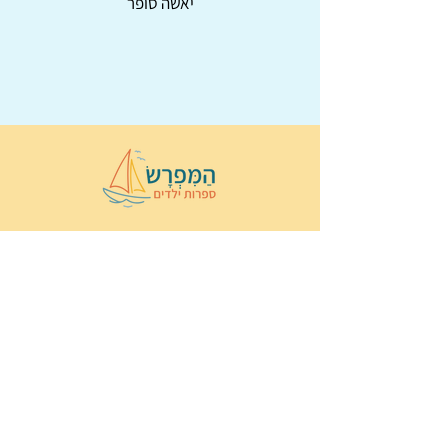
יאשה סופר
© 2022 כל הזכויות שמורות ל
הַמִּפְרָשׂ –
ספרות ילדים
ו
נירה לוי
ן
עיצוב ובניה:
Wix Monster
תקנון ותנאי שימוש באתר
הצהרת נגישות
מדיניות פרטיות