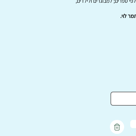
י ספרים; למבוגרים ולילדים,
מר לוי.