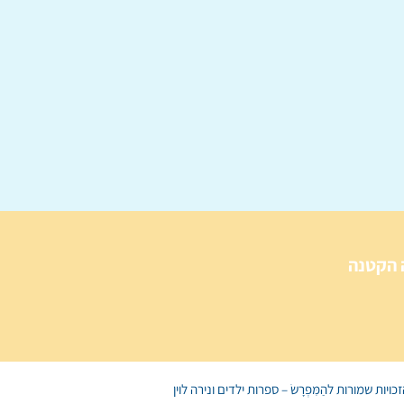
 הקטנה
הַמִּפְרָשׂ – ספרות ילדים
ו
נירה לוי
ן