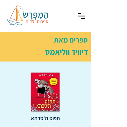
ספרים מאת
דיוויד ווליאמס
תפוס ת'סבתא