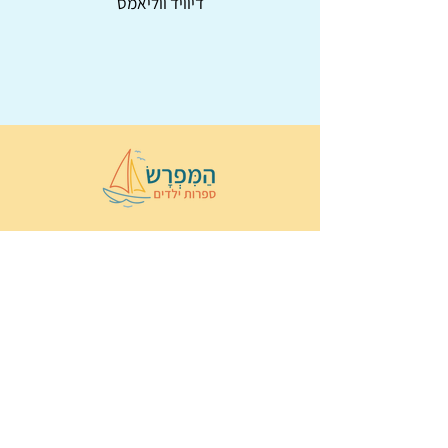
דיוויד ווליאמס
© 2022 כל הזכויות שמורות ל
הַמִּפְרָשׂ –
ספרות ילדים
ו
נירה לוי
ן
עיצוב ובניה:
Wix Monster
תקנון ותנאי שימוש באתר
הצהרת נגישות
מדיניות פרטיות