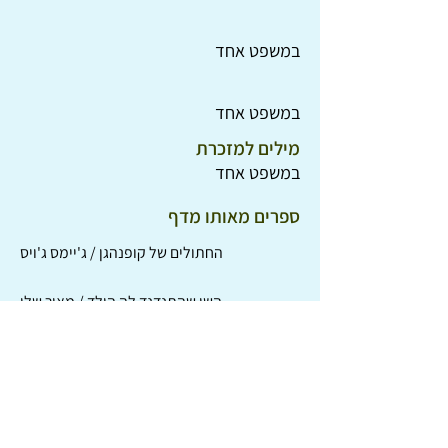
במשפט אחד
במשפט אחד
מילים למזכרת
במשפט אחד
ספרים מאותו מדף
החתולים של קופנהגן / ג'יימס ג'ויס
השן שהתנדנד לה הילד / מאיר שלו
עולם הפוך / קורניי צ'וקובסקי
סטנלי השטוח / ג'ף בראון