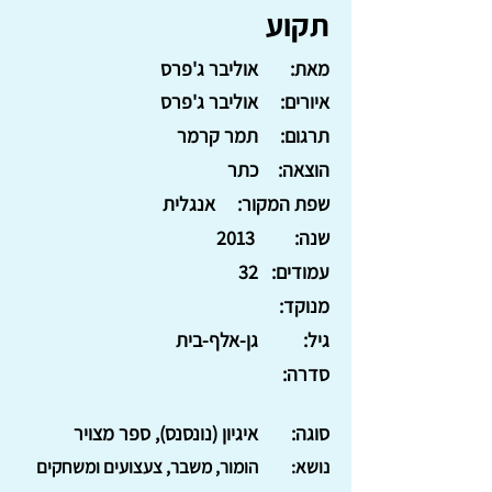
תקוע
מאת:
אוליבר ג'פרס
איורים:
אוליבר ג'פרס
תרגום:
תמר קרמר
הוצאה:
כתר
שפת המקור:
אנגלית
שנה:
2013
עמודים:
32
מנוקד:
גיל:
גן-אלף-בית
סדרה:
סוגה:
איגיון (נונסנס), ספר מצויר
נושא:
הומור, משבר, צעצועים ומשחקים