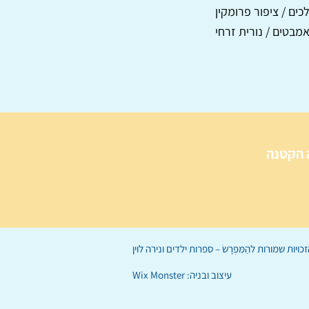
ים / ציפור פרומקין
מבטים / נורית זרחי
 הקטנה
הַמִּפְרָשׂ – ספרות ילדים
ו
נירה לוי
ן
עיצוב ובניה:
Wix Monster