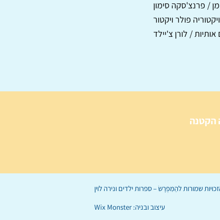
מן / פרנצ'סקה סימון
יקטוריה פולר ויקטור
אותיות / לורן צ'יילד
 הקטנה
הַמִּפְרָשׂ – ספרות ילדים
ו
נירה לוי
ן
עיצוב ובניה:
Wix Monster