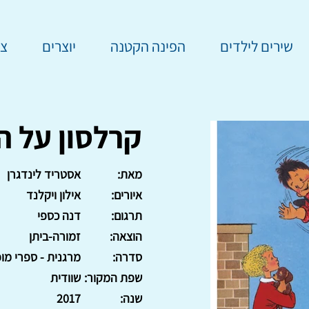
שירים לילדים
הפינה הקטנה
יוצרים
צר
קרלסון על ה
מאת:
אסטריד לינדגרן
איורים:
אילון ויקלנד
תרגום:
דנה כספי
הוצאה:
זמורה-ביתן
סדרה:
מרגנית - ספרי מופ
שפת המקור:
שוודית
שנה:
2017