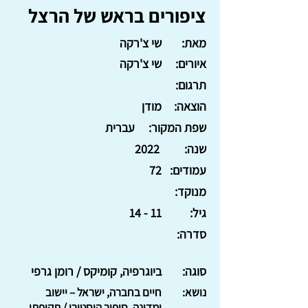
ציפורים בראש של הרצל
מאת:
שי צ'רקה
איורים:
שי צ'רקה
תרגום:
הוצאה:
מודן
שפת המקור:
עברית
שנה:
2022
עמודים:
72
מנוקד:
גיל:
11 - 14
סדרה:
סוגה:
ביוגרפיה, קומיקס / רומן גרפי
נושא:
חיים בחברה, ישראל – יישוב
ומדינה, סיפור היסטורי / תקופתי