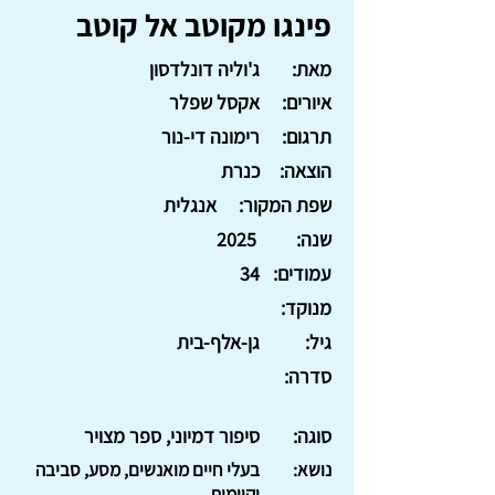
פינגו מקוטב אל קוטב
מאת:
ג'וליה דונלדסון
איורים:
אקסל שפלר
תרגום:
רימונה די-נור
הוצאה:
כנרת
שפת המקור:
אנגלית
שנה:
2025
עמודים:
34
מנוקד:
גיל:
גן-אלף-בית
סדרה:
סוגה:
סיפור דמיוני, ספר מצויר
נושא:
בעלי חיים מואנשים, מסע, סביבה
וקיימות