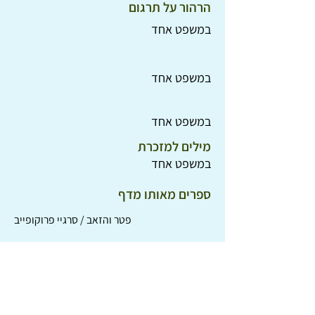
הרהור על תרגום
במשפט אחד
במשפט אחד
במשפט אחד
מילים למזכרת
במשפט אחד
ספרים מאותו מדף
פטר והזאב / סרגיי פרוקופייב
רודולף התנין מכרכור / דני קרמן
מסע קרפצון אל העיר הגדולה / רות צרפתי