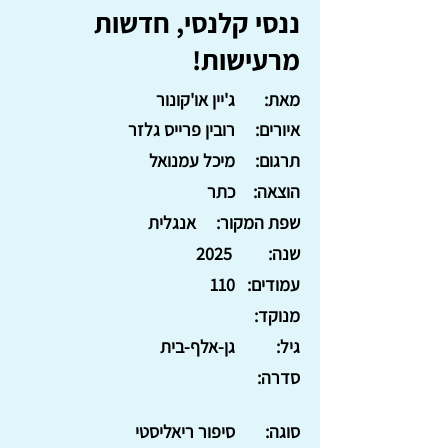
ננסי קלנסי, חדשות
מרעישות!
מאת:
ג'יין או'קונור
איורים:
רובין פרייס גלזר
תרגום:
מיכל עמנואל
הוצאה:
כתר
שפת המקור:
אנגלית
שנה:
2025
עמודים:
110
מנוקד:
גיל:
גן-אלף-בית
סדרה:
סוגה:
סיפור ריאליסטי