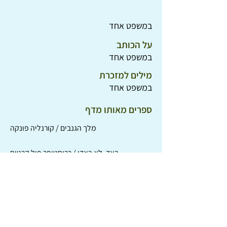
במשפט אחד
על הכותב
במשפט אחד
מילים למזכרת
במשפט אחד
ספרים מאותו מדף
מלך הגנבים / קורנליה פונקה
באד, לא באדי / כריסטופר פול קרטיס
בית מחוץ לבית / רוזמרי בול
גונבי הגבול / יוסי גודארד