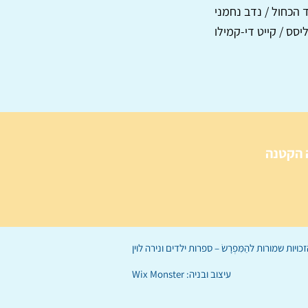
 הכחול / נדב נחמני
ליסס / קייט די-קמילו
 הקטנה
הַמִּפְרָשׂ – ספרות ילדים
ו
נירה לוי
ן
עיצוב ובניה:
Wix Monster