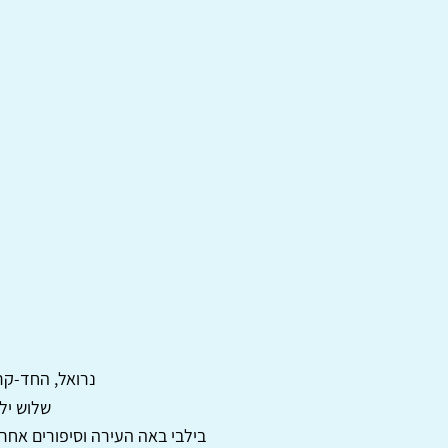
נרואל, החד-קרן
שלוש ילד
בילבי באה העירה וסיפורים אחרי