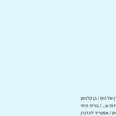
 של הים / בן קלנטון
ות ש... / נורית זרחי
ם / אסטריד לינדגרן