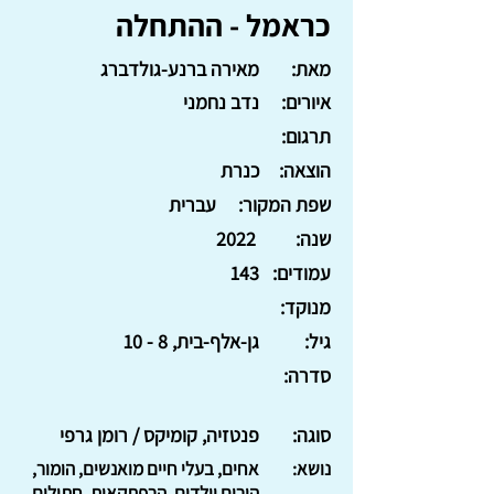
כראמל - ההתחלה
מאת:
מאירה ברנע-גולדברג
איורים:
נדב נחמני
תרגום:
הוצאה:
כנרת
שפת המקור:
עברית
שנה:
2022
עמודים:
143
מנוקד:
גיל:
גן-אלף-בית, 8 - 10
סדרה:
סוגה:
פנטזיה, קומיקס / רומן גרפי
נושא:
אחים, בעלי חיים מואנשים, הומור,
הורים וילדים, הרפתקאות, חתולים