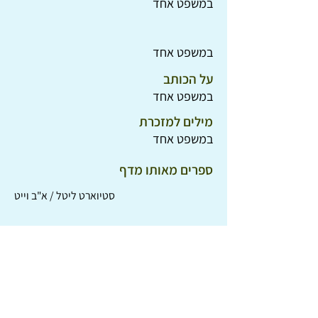
במשפט אחד
במשפט אחד
על הכותב
במשפט אחד
מילים למזכרת
במשפט אחד
ספרים מאותו מדף
סטיוארט ליטל / א"ב וייט
סיפורו של ילד רע / תומס ביילי אולדריץ'
רסמוס והנודד / אסטריד לינדגרן
מסע אל ים הנהר / אווה איבוטסן