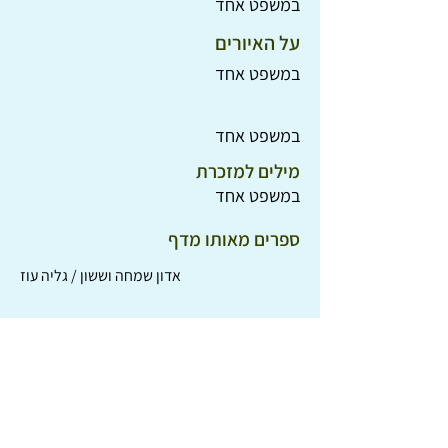
במשפט אחד
על האיורים
במשפט אחד
במשפט אחד
מילים למזכרת
במשפט אחד
ספרים מאותו מדף
אדון שמחה וששון / גליה עוז
אדומיים מול כחוליים / ג'וליה דונלדסון
יום גדול עם צפרנגול / אורית ברגמן
השפה הנמה / תמי שם-טוב