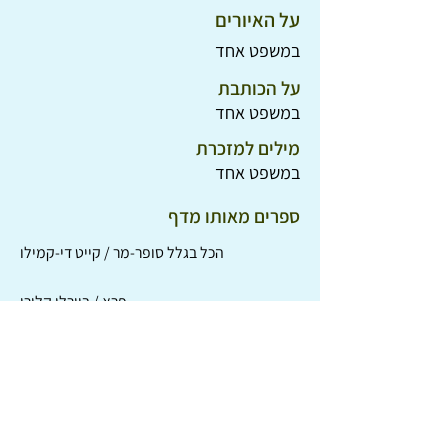
על האיורים
במשפט אחד
על הכותבת
במשפט אחד
מילים למזכרת
במשפט אחד
ספרים מאותו מדף
הכל בגלל סופר-מר / קייט די-קמילו
פרא / בוורלי קלירי
לסי חוזרת הביתה / אריק נייט
מאה ואחד דלמטים / דודי סמית