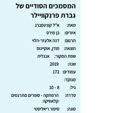
המסמכים הסודיים של
גברת פרנקוויילר
מאת:
א"ל קוניגסברג
איורים:
בן מירס
תרגום:
דנה אלעזר-הלוי
הוצאה:
מודן, אוקיינוס
שפת המקור:
אנגלית
שנה:
2019
עמודים:
172
מנוקד:
גיל:
8 - 10
סדרה:
הרפתקה - סופרים מתרגמים
קלאסיקה
סוגה:
סיפור ריאליסטי