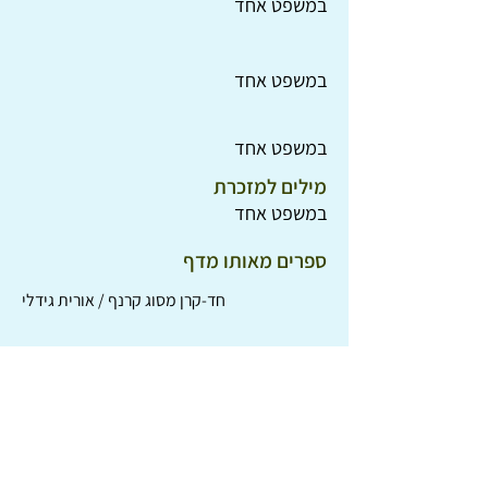
במשפט אחד
במשפט אחד
במשפט אחד
מילים למזכרת
במשפט אחד
ספרים מאותו מדף
חד-קרן מסוג קרנף / אורית גידלי
אצל הילל ולילית מהעיר הגלילית / יהודה ויזן
החתולים של קופנהגן / ג'יימס ג'ויס
חתול תעלול / דוקטור סוס