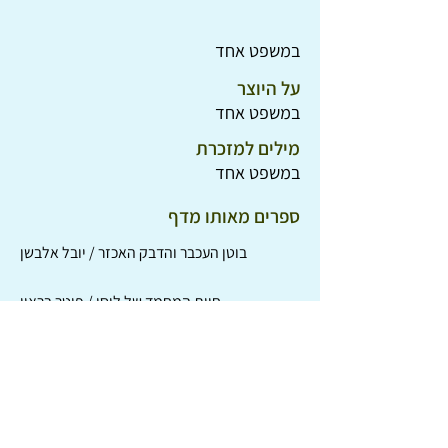
במשפט אחד
על היוצר
במשפט אחד
מילים למזכרת
במשפט אחד
ספרים מאותו מדף
בוטן העכבר והדבק האכזר / יובל אלבשן
חיית המחמד של לוסי / פיטר בראון
בלגור / תלמה אדמון
הסיפור על תכלת הצב ועל ילד מחמד / תהילה גולדברג