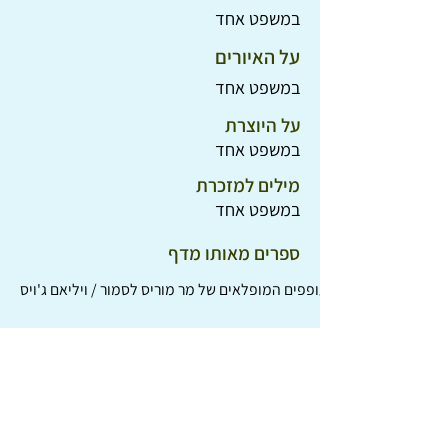
במשפט אחד
על האיורים
במשפט אחד
על היוצרת
במשפט אחד
מילים למזכרת
במשפט אחד
ספרים מאותו מדף
הספרים המעופפים המופלאים של מר מוריס לסמור / ויליאם ג'ויס
נח הגדול נחשון הקטן / קן ספילמן
תום הפטוט הנמרי לונה הכלבה וזנב הסמרטוטים / רות צרפתי
אין שם אריה / נורית זרחי