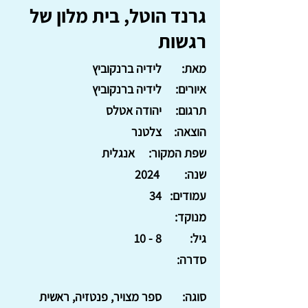
גרנד הוטל, בית מלון של
רגשות
מאת:
לידיה ברנקוביץ
איורים:
לידיה ברנקוביץ
תרגום:
יהודה אטלס
הוצאה:
צלטנר
שפת המקור:
אנגלית
שנה:
2024
עמודים:
34
מנוקד:
גיל:
8 - 10
סדרה:
סוגה:
ספר מצויר, פנטזיה, ראשית