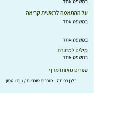
במשפט אחד
על ההתאמה לראשית קריאה
במשפט אחד
במשפט אחד
מילים למזכרת
במשפט אחד
ספרים מאותו מדף
בלגן בכיתה – סופרים סוכריות / טום ווטסון
מטעויות לתגליות / תמי שם-טוב
סתם שדה ריק / תמר וייס-גבאי
המיטה המעופפת / מרי נורטון