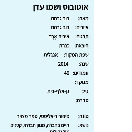
אוטובוס ושמו עדן
מאת:
בוב גרהם
איורים:
בוב גרהם
תרגום:
אירית אֶרְבּ
הוצאה:
כנרת
שפת המקור:
אנגלית
שנה:
2014
עמודים:
40
מנוקד:
גיל:
גן-אלף-בית
סדרה:
סוגה:
סיפור ריאליסטי, ספר מצויר
נושא:
חיים בחברה, מגוון חברתי, קטנים
מול גדולים