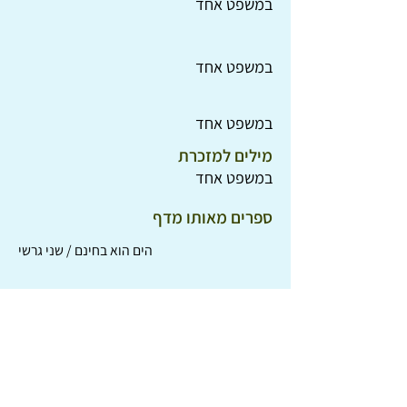
במשפט אחד
במשפט אחד
במשפט אחד
מילים למזכרת
במשפט אחד
ספרים מאותו מדף
הים הוא בחינם / שני גרשי
מאה ושש דרוריות חביבות / סמואיל מרשק ודניאיל חארמס
שובבים שווים / גלעד מאירי
נדיבות / אליסון גרין