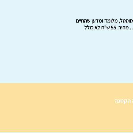
רפת, מיוני 1940 עד סוף הקיץ של 1968. המחבר, ז'אק סוסטל, מלומד ומדען שהחיים
הביאוהו אל הפוליטיקה, חבר ממשלה שפרש בגלל הסתאבות המשטר וגלה מארצו כמעט עשרים שנה. . מחיר: 55 ש"ח לא כולל
 הקטנה