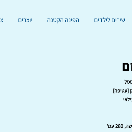
שירים לילדים
הפינה הקטנה
יוצרים
צר
סטל
 [עטיפה]
ילאי
28 עמ'