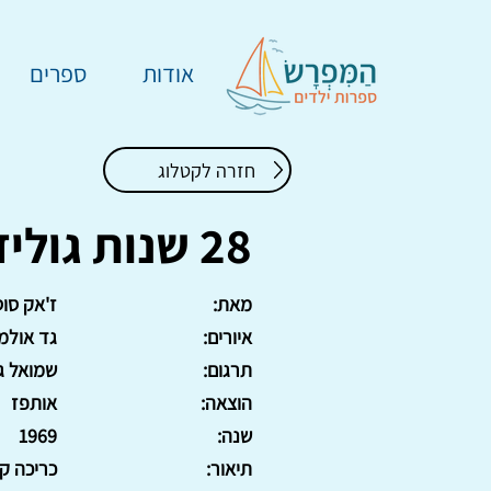
אודות
ספרים
חזרה לקטלוג
28 שנות גוליזם
מאת:
ז'אק סו
איורים:
גד אולמן
תרגום:
שמואל ג
הוצאה:
אותפז
שנה:
1969
תיאור:
כריכה קשה, 0