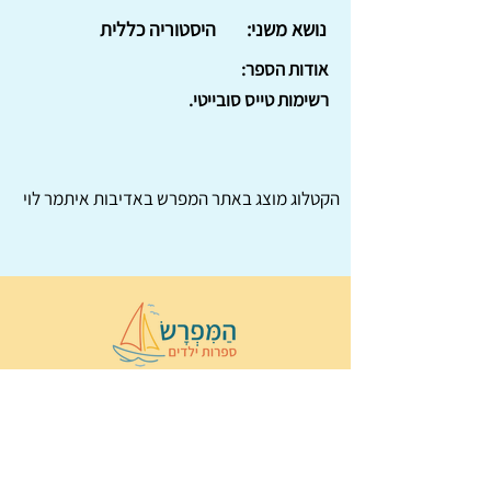
נושא משני:
היסטוריה כללית
אודות הספר:
רשימות טייס סובייטי.
הקטלוג מוצג באתר
המפרש
באדיבות איתמר לוי
© 2022 כל הזכויות שמורות ל
הַמִּפְרָשׂ –
ספרות ילדים
ו
נירה לוי
ן
עיצוב ובניה:
Wix Monster