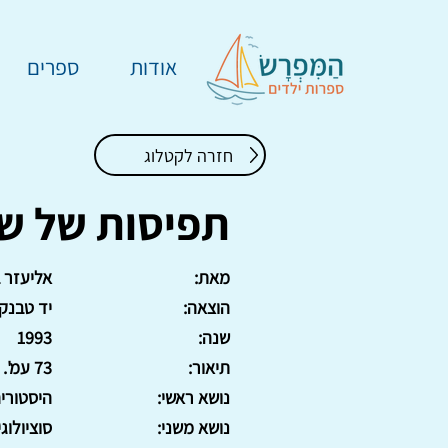
אודות
ספרים
חזרה לקטלוג
תפיסות של שינ
מאת:
אליעזר ב
הוצאה:
יד טבנקי
שנה:
1993
תיאור:
73 עמ'. כריכה רכה
נושא ראשי:
היסטורי
נושא משני:
סוציולוג