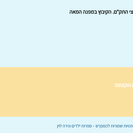
י קיבוץ כלפי תהליך השינוי. נערך על מדגם של 630 חברי קיבוץ ב- 26 מקיבוצי התק"ם. הקיבוץ במפנה המאה
 הקטנה
הַמִּפְרָשׂ – ספרות ילדים
ו
נירה לוי
ן