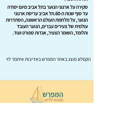
סקירה על ארגוני הנוער בתל אביב מיום יסודה
עד סוף שנות ה-60.תל אביב עריסת ארגוני
הנוער, על מלחמת העולם הראשונה, הסתדרות
עולמית של צעירים עברים, הנוער העובד
והלומד, השומר הצעיר, אגדות ספורט ועוד.
הקטלוג מוצג באתר
המפרש
באדיבות איתמר לוי
© 2022 כל הזכויות שמורות ל
הַמִּפְרָשׂ –
ספרות ילדים
ו
נירה לוי
ן