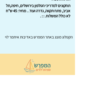
תחקונים למדריכי הטלפון בירושלים, חיפה,תל
אביב, פתח תקווה, גדרה ועוד. . מחיר: 45 ש"ח
לא כולל המשלוח. : : .
הקטלוג מוצג באתר
המפרש
באדיבות איתמר לוי
© 2022 כל הזכויות שמורות ל
הַמִּפְרָשׂ –
ספרות ילדים
ו
נירה לוי
ן
עיצוב ובניה:
Wix Monster