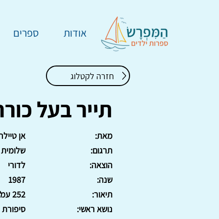
אודות
ספרים
חזרה לקטלוג
תייר בעל כורח
מאת:
אן טיילר
תרגום:
שלומית 
הוצאה:
לדורי
שנה:
1987
תיאור:
252 עמ'. כריכה קשה
נושא ראשי:
סיפורת