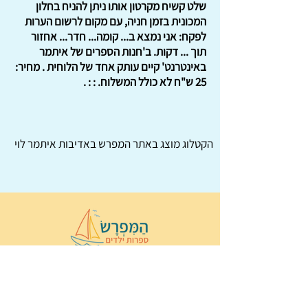
שלט קשיח מקרטון אותו ניתן להניח בחלון
המכונית בזמן חניה, עם מקום לרשום הערות
לפקח: אני נמצא ב... קומה... חדר... אחזור
תוך ... דקות. ב'חנות הספרים של איתמר
באינטרנט' קיים עותק אחד של הלוחית . מחיר:
25 ש"ח לא כולל המשלוח. : : .
הקטלוג מוצג באתר
המפרש
באדיבות איתמר לוי
© 2022 כל הזכויות שמורות ל
הַמִּפְרָשׂ –
ספרות ילדים
ו
נירה לוי
ן