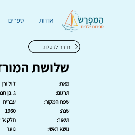
אודות
ספרים
חזרה לקטלוג
שלושת המורד
מאת:
ז'ול ורן
תרגום:
ג. בן חנ
שפת המקור:
עברית
שנה:
1960
תיאור:
חלק א' 
נושא ראשי:
נוער