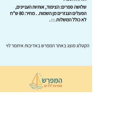
שלושה ספרים: הצימוד, אותיות העניינים,
הפעלים הנגזרים מן השמות. . מחיר: 80 ש"ח
לא כולל המשלוח. : : .
הקטלוג מוצג באתר
המפרש
באדיבות איתמר לוי
© 2022 כל הזכויות שמורות ל
הַמִּפְרָשׂ –
ספרות ילדים
ו
נירה לוי
ן
עיצוב ובניה:
Wix Monster