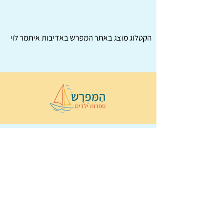
הקטלוג מוצג באתר
המפרש
באדיבות איתמר לוי
© 2022 כל הזכויות שמורות ל
הַמִּפְרָשׂ –
ספרות ילדים
ו
נירה לוי
ן
עיצוב ובניה:
Wix Monster
תקנון ותנאי שימוש באתר
הצהרת נגישות