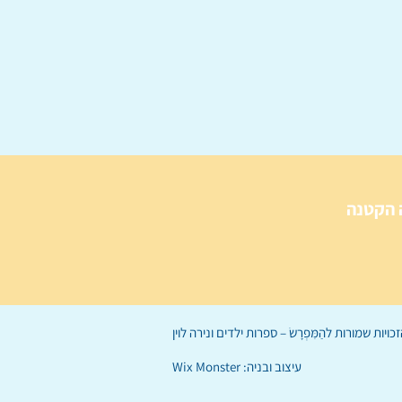
 הקטנה
הַמִּפְרָשׂ – ספרות ילדים
ו
נירה לוי
ן
עיצוב ובניה:
Wix Monster