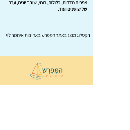
צפרים נודדות, כלולות, רותי, שובך יונים, ערב
של שושנים ועוד.
הקטלוג מוצג באתר
המפרש
באדיבות איתמר לוי
© 2022 כל הזכויות שמורות ל
הַמִּפְרָשׂ –
ספרות ילדים
ו
נירה לוי
ן
עיצוב ובניה:
Wix Monster
תקנון ותנאי שימוש באתר