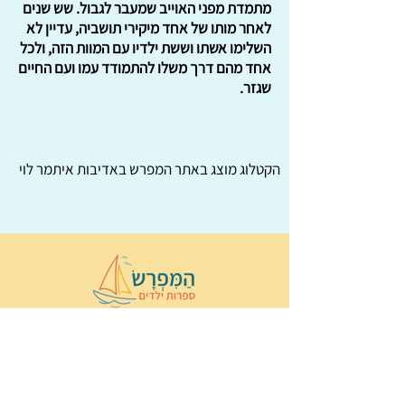
מתמדת מפני האוייב שמעבר לגבול. שש שנים
לאחר מותו של אחד מיקירי תושביה, עדיין לא
השלימו אשתו וששת ילדיו עם המוות הזה, ולכל
אחד מהם דרך משלו להתמודד עמו ועם החיים
שגזר.
הקטלוג מוצג באתר
המפרש
באדיבות איתמר לוי
© 2022 כל הזכויות שמורות ל
הַמִּפְרָשׂ –
ספרות ילדים
ו
נירה לוי
ן
עיצוב ובניה:
Wix Monster