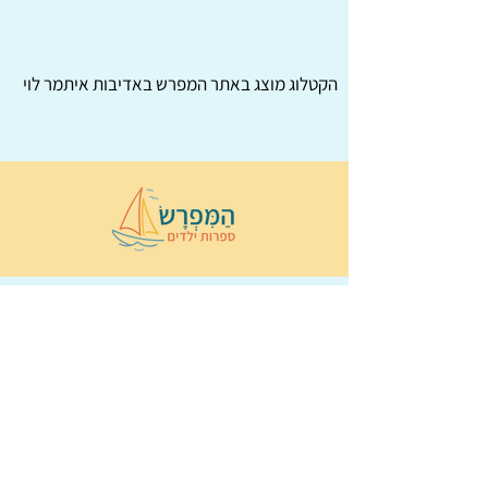
הקטלוג מוצג באתר
המפרש
באדיבות איתמר לוי
© 2022 כל הזכויות שמורות ל
הַמִּפְרָשׂ –
ספרות ילדים
ו
נירה לוי
ן
עיצוב ובניה:
Wix Monster
תקנון ותנאי שימוש באתר
הצהרת נגישות