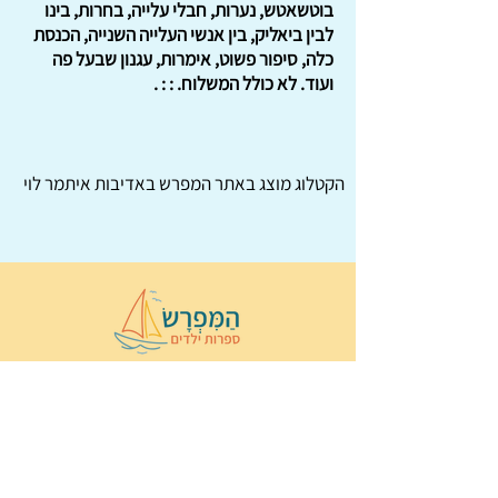
בוטשאטש, נערות, חבלי עלייה, בחרות, בינו
לבין ביאליק, בין אנשי העלייה השנייה, הכנסת
כלה, סיפור פשוט, אימרות, עגנון שבעל פה
ועוד. לא כולל המשלוח. : : .
הקטלוג מוצג באתר
המפרש
באדיבות איתמר לוי
© 2022 כל הזכויות שמורות ל
הַמִּפְרָשׂ –
ספרות ילדים
ו
נירה לוי
ן
עיצוב ובניה:
Wix Monster