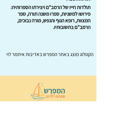
תולדות חייו של הרמב"ם ויצירתו הספרותית:
פירושו למשניות, ספרו משנה תורה, ספר
המצוות, רופא הגוף והנפש, מורה נבוכים,
הרמב"ם בתשובותיו.
הקטלוג מוצג באתר
המפרש
באדיבות איתמר לוי
© 2022 כל הזכויות שמורות ל
הַמִּפְרָשׂ –
ספרות ילדים
ו
נירה לוי
ן
עיצוב ובניה:
Wix Monster