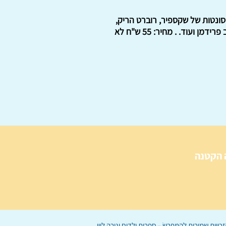
סונטות של שקספיר, רוברט הריק,
רוברט פרוסט, הומירוס בתרגום טשרניחובסקי, אמילי דיקינסון, אברהם סוצקובר, מוריס רוזנפלד, יעקב פרידמן ועוד. . מחיר: 55 ש"ח לא
 הקטנה
הַמִּפְרָשׂ – ספרות ילדים
ו
נירה לוי
ן