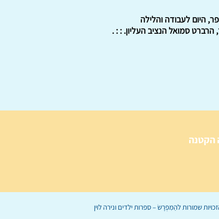
ר, היום לעבודה והלילה
רברט סמואל הנציב העליון. : : .
 הקטנה
הַמִּפְרָשׂ – ספרות ילדים
ו
נירה לוי
ן