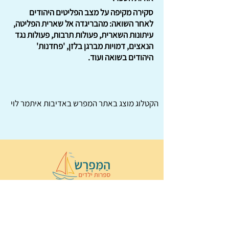
סקירה מקיפה על מצב הפליטים היהודים
לאחר השואה: מהבריגדה אל שארית הפליטה,
עיתונות השארית, פעולות תרבות, פעולות נגד
הנאצים, דמויות מברגן בלזן, 'פחדנות'
היהודים בשואה ועוד.
הקטלוג מוצג באתר
המפרש
באדיבות איתמר לוי
© 2022 כל הזכויות שמורות ל
הַמִּפְרָשׂ –
ספרות ילדים
ו
נירה לוי
ן