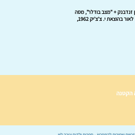
1821-.בודלר בחדרו הכפול / שמעון זנדבנק + "מצב בודלר", מסה
מאת פול ואלרי, מצורפת כנספח לספר. המהדורה הראשונה בעברית, בתרגומו של אליהו מייטוס יצאה לאור בהוצאת י. צ'צ'יק 1962,
 הקטנה
הַמִּפְרָשׂ – ספרות ילדים
ו
נירה לוי
ן