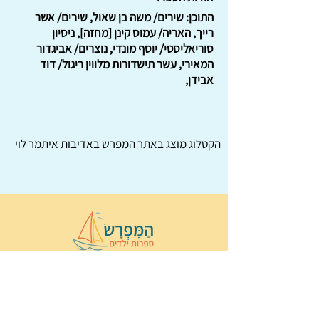
התוכן: שירים/ משה בן שאול, שירים/ אשר
רייך, האריה/ עמוס קינן [מחזה], ניסיון
סוריאליסטי/ יוסף מונדי, נוצרים/ אביגדור
המאירי, עשר תישדורות מלווין ריגול/ דוד
אבידן,
הקטלוג מוצג באתר
המפרש
באדיבות איתמר לוי
© 2022 כל הזכויות שמורות ל
הַמִּפְרָשׂ –
ספרות ילדים
ו
נירה לוי
ן