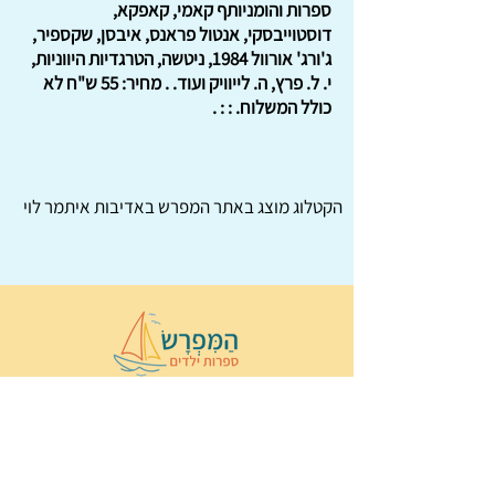
ספרות והומניותף קאמי, קאפקא,
דוסטוייבסקי, אנטול פראנס, איבסן, שקספיר,
ג'ורג' אורוול 1984, ניטשה, הטרגדיות היווניות,
י. ל. פרץ, ה. לייוויק ועוד. . מחיר: 55 ש"ח לא
כולל המשלוח. : : .
הקטלוג מוצג באתר
המפרש
באדיבות איתמר לוי
© 2022 כל הזכויות שמורות ל
הַמִּפְרָשׂ –
ספרות ילדים
ו
נירה לוי
ן
עיצוב ובניה:
Wix Monster