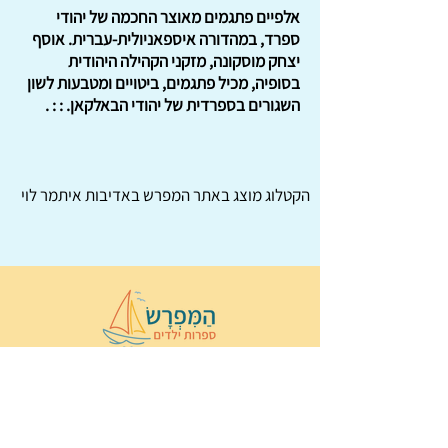
אלפיים פתגמים מאוצר החכמה של יהודי
ספרד, במהדורה איספאניולית-עברית. אוסף
יצחק מוסקונה, מזקני הקהילה היהודית
בסופיה, מכיל פתגמים, ביטויים ומטבעות לשון
השגורים בספרדית של יהודי הבאלקאן. : : .
הקטלוג מוצג באתר
המפרש
באדיבות איתמר לוי
© 2022 כל הזכויות שמורות ל
הַמִּפְרָשׂ –
ספרות ילדים
ו
נירה לוי
ן