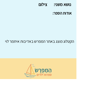
נושא משני:
צילום
אודות הספר:
הקטלוג מוצג באתר
המפרש
באדיבות איתמר לוי
© 2022 כל הזכויות שמורות ל
הַמִּפְרָשׂ –
ספרות ילדים
ו
נירה לוי
ן
עיצוב ובניה:
Wix Monster