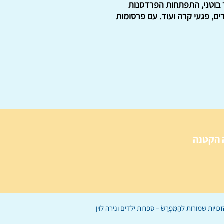
ר בוטני, התפתחות הפרדסנות
ים, פגעי קרה ועוד. עם פרסומות
 הקטנה
הַמִּפְרָשׂ – ספרות ילדים
ו
נירה לוי
ן