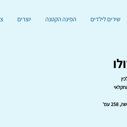
שירים לילדים
הפינה הקטנה
יוצרים
צר
לו
ין
חקלאי
25 עמ'