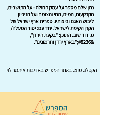
נתן שלם מספר על עמק החולה - על התושבים,
הקרקעות, המים, החי והצומח ועל הזיכיון
ליבוש האגם וביצותיו. ספרית ארץ ישראל של
הקרן הקימת לישראל. יחד עם: יסוד המעלה/
מ. דוד שוב. התוכן: "בקעת הירדן",
&#8236;"בארץ ירדן וחרמונים".
הקטלוג מוצג באתר
המפרש
באדיבות איתמר לוי
© 2022 כל הזכויות שמורות ל
הַמִּפְרָשׂ –
ספרות ילדים
ו
נירה לוי
ן