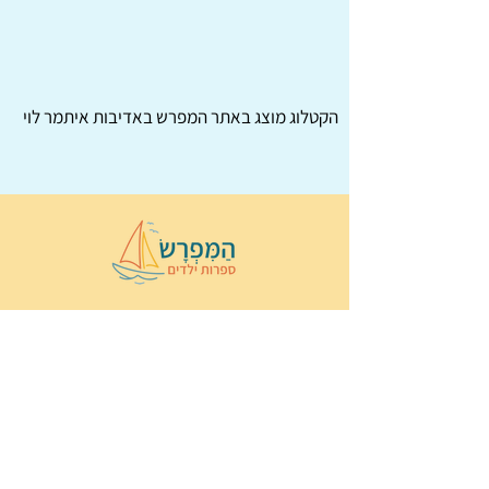
הקטלוג מוצג באתר
המפרש
באדיבות איתמר לוי
© 2022 כל הזכויות שמורות ל
הַמִּפְרָשׂ –
ספרות ילדים
ו
נירה לוי
ן
עיצוב ובניה:
Wix Monster
תקנון ותנאי שימוש באתר
הצהרת נגישות