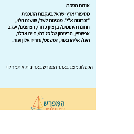
אודות הספר:
מסיפורי ארץ ישראל בעקבות התוכנית
"זכרונות א"י": מנגינות לשר/ שושנה הלוי,
חתונת היתומים/ בן ציון כדורי, הצוענים/ יעקב
אפשטיין, הביטחון של סג'רה/ חיים אדלר,
העז/ אליהו נאווי, המשפט/ עזריה אלון ועוד.
הקטלוג מוצג באתר
המפרש
באדיבות איתמר לוי
© 2022 כל הזכויות שמורות ל
הַמִּפְרָשׂ –
ספרות ילדים
ו
נירה לוי
ן